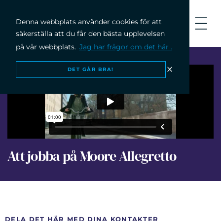
Denna webbplats använder cookies för att
säkerställa att du får den bästa upplevelsen
på vår webbplats.
Jag har frågor om det här .
DET GÅR BRA!
MÖT VÅRA MEDARBETARE
Att jobba på Moore Allegretto
DELA DET HÄR MED DINA KONTAKTER