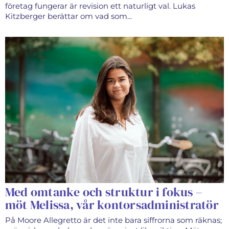
företag fungerar är revision ett naturligt val. Lukas
Kitzberger berättar om vad som...
Med omtanke och struktur i fokus –
möt Melissa, vår kontorsadministratör
På Moore Allegretto är det inte bara siffrorna som räknas;