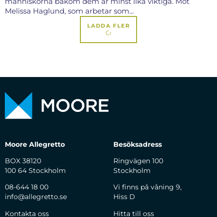
människorna bakom dem är minst lika viktiga. Möt
Melissa Haglund, som arbetar som...
LADDA FLER
Moore Allegretto
Besöksadress
BOX 38120
Ringvägen 100
100 64 Stockholm
Stockholm
08-644 18 00
Vi finns på våning 9,
info@allegretto.se
Hiss D
Kontakta oss
Hitta till oss