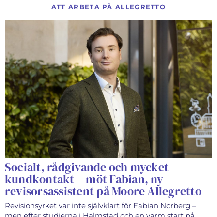
ATT ARBETA PÅ ALLEGRETTO
Socialt, rådgivande och mycket
kundkontakt – möt Fabian, ny
revisorsassistent på Moore Allegretto
Revisionsyrket var inte självklart för Fabian Norberg –
men efter studierna i Halmstad och en varm start på