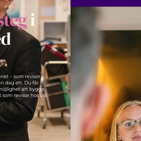
steg
i
ed
riet – som revisor
ån dag ett. Du får
möjlighet att bygga
t som revisor hos oss
!