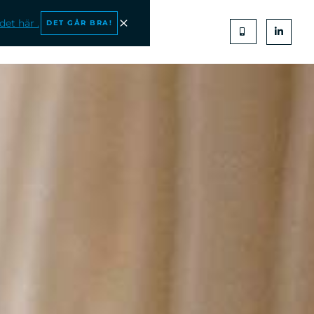
et här .
DET GÅR BRA!
ONTAKTA OSS