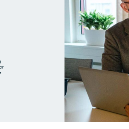
n
g
or
r