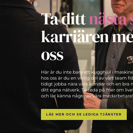
Ta ditt
nästa 
karriären m
oss
Här är du inte bara ett kugghjul i maskine
hos oss är du en viktig del av vårt team fr
tidigt jobba nära våra kunder och en bra 
ditt egna nätverk. Ta reda på mer om live
och lär känna några av våra medarbetare
LÄS MER OCH SE LEDIGA TJÄNSTER