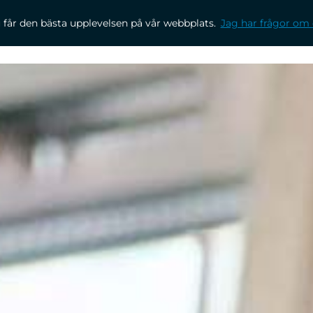
u får den bästa upplevelsen på vår webbplats.
Jag har frågor om d
ÅRA TJÄNSTER
KARRIÄR
INSPIRATION
OM OSS
K