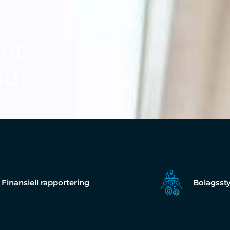
het
lut
Finansiell rapportering
Bolagsst