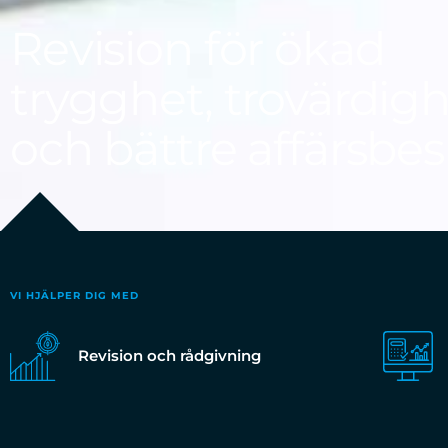
Revision för ökad
trygghet, trovärdig
och bättre affärsbes
VI HJÄLPER DIG MED
Revision och rådgivning