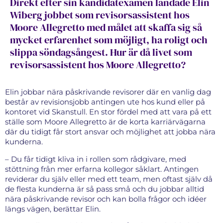
Direkt efter sin kandidatexamen landade Elin
Wiberg jobbet som revisorsassistent hos
Moore Allegretto med målet att skaffa sig så
mycket erfarenhet som möjligt, ha roligt och
slippa söndagsångest. Hur är då livet som
revisorsassistent hos Moore Allegretto?
Elin jobbar nära påskrivande revisorer där en vanlig dag
består av revisionsjobb antingen ute hos kund eller på
kontoret vid Skanstull. En stor fördel med att vara på ett
ställe som Moore Allegretto är de korta karriärvägarna
där du tidigt får stort ansvar och möjlighet att jobba nära
kunderna.
– Du får tidigt kliva in i rollen som rådgivare, med
stöttning från mer erfarna kollegor såklart. Antingen
reviderar du själv eller med ett team, men oftast själv då
de flesta kunderna är så pass små och du jobbar alltid
nära påskrivande revisor och kan bolla frågor och idéer
längs vägen, berättar Elin.