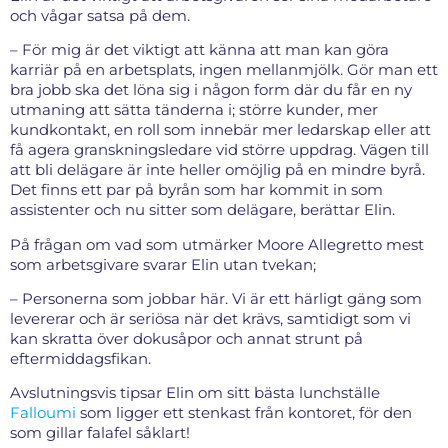
och vågar satsa på dem.
– För mig är det viktigt att känna att man kan göra
karriär på en arbetsplats, ingen mellanmjölk. Gör man ett
bra jobb ska det löna sig i någon form där du får en ny
utmaning att sätta tänderna i; större kunder, mer
kundkontakt, en roll som innebär mer ledarskap eller att
få agera granskningsledare vid större uppdrag. Vägen till
att bli delägare är inte heller omöjlig på en mindre byrå.
Det finns ett par på byrån som har kommit in som
assistenter och nu sitter som delägare, berättar Elin.
På frågan om vad som utmärker Moore Allegretto mest
som arbetsgivare svarar Elin utan tvekan;
– Personerna som jobbar här. Vi är ett härligt gäng som
levererar och är seriösa när det krävs, samtidigt som vi
kan skratta över dokusåpor och annat strunt på
eftermiddagsfikan.
Avslutningsvis tipsar Elin om sitt bästa lunchställe
Falloumi
som ligger ett stenkast från kontoret, för den
som gillar falafel såklart!