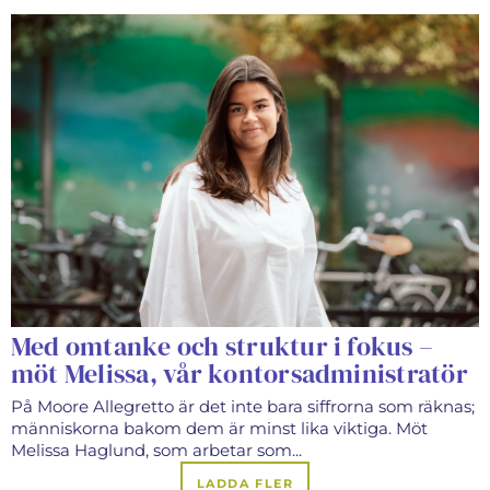
Med omtanke och struktur i fokus –
möt Melissa, vår kontorsadministratör
På Moore Allegretto är det inte bara siffrorna som räknas;
människorna bakom dem är minst lika viktiga. Möt
Melissa Haglund, som arbetar som...
LADDA FLER