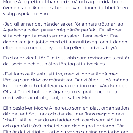
Moore Allegretto jobbar med små och ägarledda bolag
över en rad olika branscher och variationen i jobbet är en
viktig aspekt för Elin:
-Jag gillar när det händer saker, för annars tröttnar jag!
Ägarledda bolag passar mig därför perfekt. Du slipper
sitta och grotta med samma saker i flera veckor. Ena
dagen kan jag jobba med ett konsultbolag för att dagen
efter jobba med ett byggbolag eller en advokatbyrå.
En stor drivkraft för Elin i sitt jobb som revisorsassistent är
det sociala och att hjälpa företag att utvecklas.
-Det kanske är svårt att tro, men vi jobbar ändå med
företag som drivs av människor. Där vi åker ut på många
kundbesök och etablerar nära relation med våra kunder.
Oftast är det bolagens ägare som vi pratar och bollar
med, vilket är otroligt kul, fortsätter Elin.
Elin beskriver Moore Allegretto som en platt organisation
där det är högt i tak och där det inte finns någon direkt
”chef”. Istället har du en fadder och coach som stöttar
och ger råd i såväl arbetet som den egna karriären. För
Elin är det viktigt att arbetsgivaren ser sina medarbetare