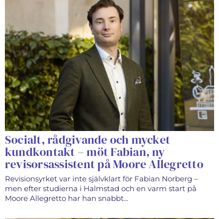
Socialt, rådgivande och mycket
kundkontakt – möt Fabian, ny
revisorsassistent på Moore Allegretto
Revisionsyrket var inte självklart för Fabian Norberg –
men efter studierna i Halmstad och en varm start på
Moore Allegretto har han snabbt...