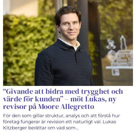
“Givande att bidra med trygghet och
värde för kunden” – möt Lukas, ny
revisor på Moore Allegretto
För den som gillar struktur, analys och att förstå hur
företag fungerar är revision ett naturligt val. Lukas
Kitzberger berättar om vad som...