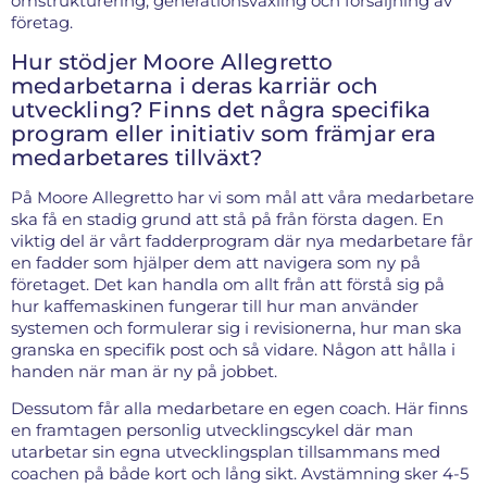
omstrukturering, generationsväxling och försäljning av
företag.
Hur stödjer Moore Allegretto
medarbetarna i deras karriär och
utveckling? Finns det några specifika
program eller initiativ som främjar era
medarbetares tillväxt?
På Moore Allegretto har vi som mål att våra medarbetare
ska få en stadig grund att stå på från första dagen. En
viktig del är vårt fadderprogram där nya medarbetare får
en fadder som hjälper dem att navigera som ny på
företaget. Det kan handla om allt från att förstå sig på
hur kaffemaskinen fungerar till hur man använder
systemen och formulerar sig i revisionerna, hur man ska
granska en specifik post och så vidare. Någon att hålla i
handen när man är ny på jobbet.
Dessutom får alla medarbetare en egen coach. Här finns
en framtagen personlig utvecklingscykel där man
utarbetar sin egna utvecklingsplan tillsammans med
coachen på både kort och lång sikt. Avstämning sker 4-5