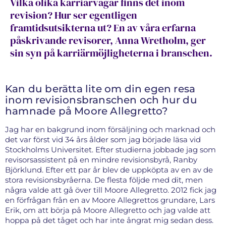
Vilka olika karriärvägar finns det inom
revision? Hur ser egentligen
framtidsutsikterna ut? En av våra erfarna
påskrivande revisorer, Anna Wretholm, ger
sin syn på karriärmöjligheterna i branschen.
Kan du berätta lite om din egen resa
inom revisionsbranschen och hur du
hamnade på Moore Allegretto?
Jag har en bakgrund inom försäljning och marknad och
det var först vid 34 års ålder som jag började läsa vid
Stockholms Universitet. Efter studierna jobbade jag som
revisorsassistent på en mindre revisionsbyrå, Ranby
Björklund. Efter ett par år blev de uppköpta av en av de
stora revisionsbyråerna. De flesta följde med dit, men
några valde att gå över till Moore Allegretto. 2012 fick jag
en förfrågan från en av Moore Allegrettos grundare, Lars
Erik, om att börja på Moore Allegretto och jag valde att
hoppa på det tåget och har inte ångrat mig sedan dess.