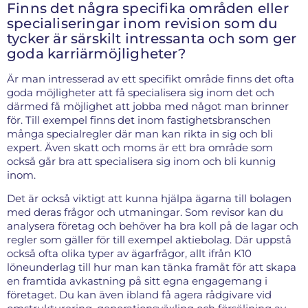
Finns det några specifika områden eller
specialiseringar inom revision som du
tycker är särskilt intressanta och som ger
goda karriärmöjligheter?
Är man intresserad av ett specifikt område finns det ofta
goda möjligheter att få specialisera sig inom det och
därmed få möjlighet att jobba med något man brinner
för. Till exempel finns det inom fastighetsbranschen
många specialregler där man kan rikta in sig och bli
expert. Även skatt och moms är ett bra område som
också går bra att specialisera sig inom och bli kunnig
inom.
Det är också viktigt att kunna hjälpa ägarna till bolagen
med deras frågor och utmaningar. Som revisor kan du
analysera företag och behöver ha bra koll på de lagar och
regler som gäller för till exempel aktiebolag. Där uppstå
också ofta olika typer av ägarfrågor, allt ifrån K10
löneunderlag till hur man kan tänka framåt för att skapa
en framtida avkastning på sitt egna engagemang i
företaget. Du kan även ibland få agera rådgivare vid