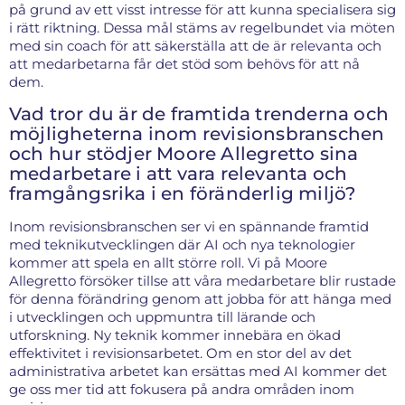
på grund av ett visst intresse för att kunna specialisera sig
i rätt riktning. Dessa mål stäms av regelbundet via möten
med sin coach för att säkerställa att de är relevanta och
att medarbetarna får det stöd som behövs för att nå
dem.
Vad tror du är de framtida trenderna och
möjligheterna inom revisionsbranschen
och hur stödjer Moore Allegretto sina
medarbetare i att vara relevanta och
framgångsrika i en föränderlig miljö?
Inom revisionsbranschen ser vi en spännande framtid
med teknikutvecklingen där AI och nya teknologier
kommer att spela en allt större roll. Vi på Moore
Allegretto försöker tillse att våra medarbetare blir rustade
för denna förändring genom att jobba för att hänga med
i utvecklingen och uppmuntra till lärande och
utforskning. Ny teknik kommer innebära en ökad
effektivitet i revisionsarbetet. Om en stor del av det
administrativa arbetet kan ersättas med AI kommer det
ge oss mer tid att fokusera på andra områden inom