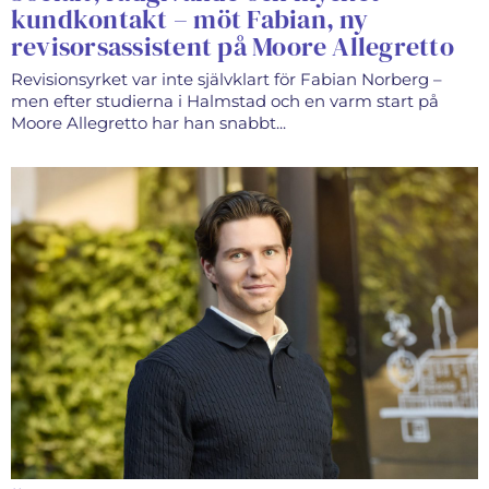
kundkontakt – möt Fabian, ny
revisorsassistent på Moore Allegretto
Revisionsyrket var inte självklart för Fabian Norberg –
men efter studierna i Halmstad och en varm start på
Moore Allegretto har han snabbt...